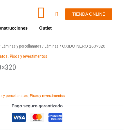
I
W
Cart
TIENDA ONLINE
c
h
nstrucciones
Outlet
o
a
Láminas y porcellanatos
Láminas
/
/
/ OXIDO NERO 160×320
n
t
natos
,
Pisos y revestimentos
-
s
0×320
e
a
n
p
s y porcellanatos
Pisos y revestimentos
,
Pago seguro garantizado
v
p
e