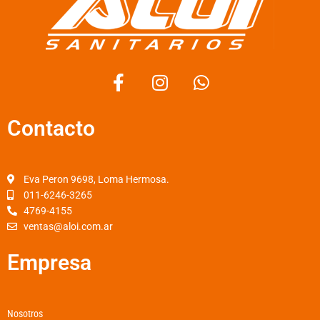
F
I
W
a
n
h
c
s
a
Contacto
e
t
t
b
a
s
o
g
a
o
r
p
Eva Peron 9698, Loma Hermosa.
k
a
p
011-6246-3265
4769-4155
-
m
ventas@aloi.com.ar
f
Empresa
Nosotros