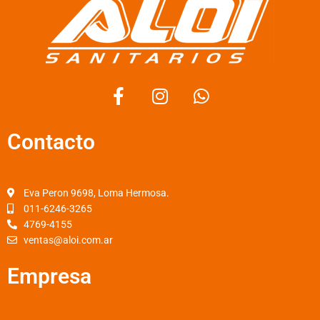
F
I
W
a
n
h
c
s
a
Contacto
e
t
t
b
a
s
o
g
a
o
r
p
Eva Peron 9698, Loma Hermosa.
k
a
p
011-6246-3265
4769-4155
-
m
ventas@aloi.com.ar
f
Empresa