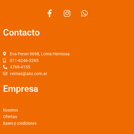
F
I
W
a
n
h
c
s
a
Contacto
e
t
t
b
a
s
o
g
a
o
r
p
Eva Peron 9698, Loma Hermosa.
k
a
p
011-6246-3265
4769-4155
-
m
ventas@aloi.com.ar
f
Empresa
Nosotros
Ofertas
Bases y condiciones