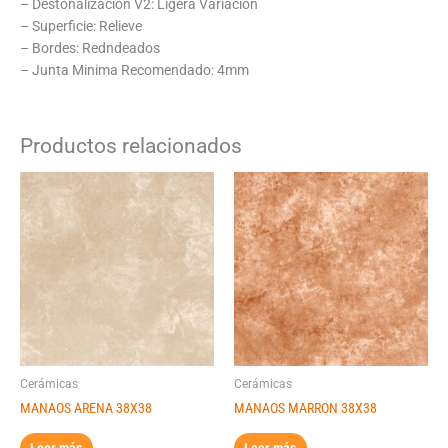
– Destonalizacion V2: Ligera Variacion
– Superficie: Relieve
– Bordes: Redndeados
– Junta Minima Recomendado: 4mm
Productos relacionados
Cerámicas
Cerámicas
MANAOS ARENA 38X38
MANAOS MARRON 38X38
Leer más
Leer más