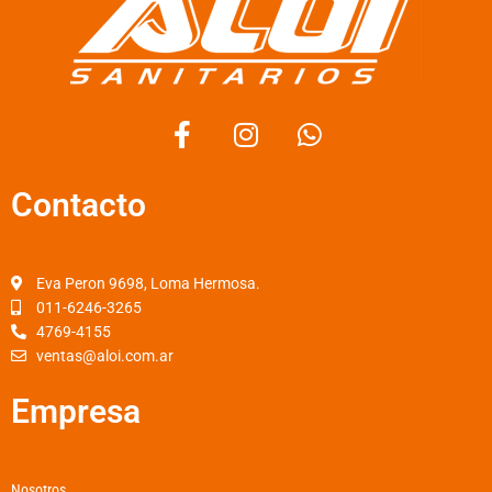
F
I
W
a
n
h
c
s
a
Contacto
e
t
t
b
a
s
o
g
a
o
r
p
Eva Peron 9698, Loma Hermosa.
k
a
p
011-6246-3265
4769-4155
-
m
ventas@aloi.com.ar
f
Empresa
Nosotros