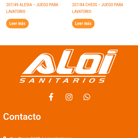
207/49 ALESIA – JUEGO PARA
207/84 CHESS – JUEGO PARA
LAVATORIO
LAVATORIO
Leer más
Leer más
F
I
W
a
n
h
c
s
a
Contacto
e
t
t
b
a
s
o
g
a