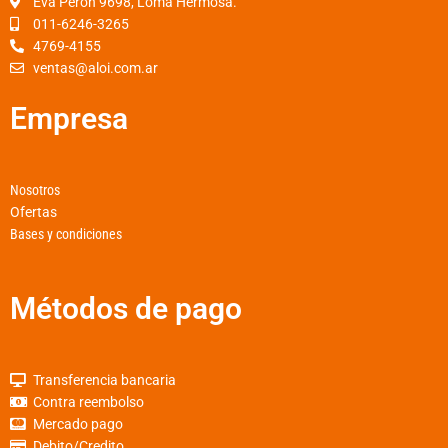
o
r
p
Eva Peron 9698, Loma Hermosa.
k
a
p
011-6246-3265
4769-4155
-
m
ventas@aloi.com.ar
f
Empresa
Nosotros
Ofertas
Bases y condiciones
Métodos de pago
Transferencia bancaria
Contra reembolso
Mercado pago
Debito/Credito