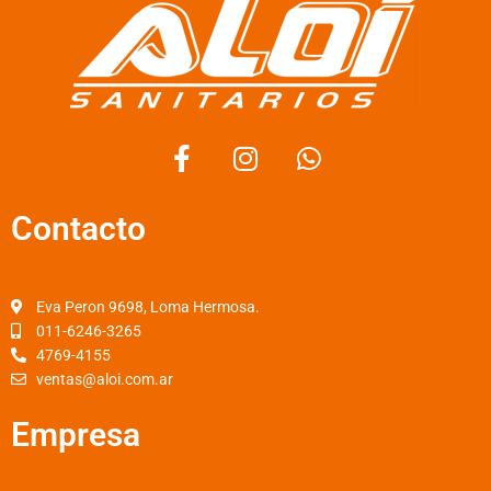
F
I
W
a
n
h
c
s
a
Contacto
e
t
t
b
a
s
o
g
a
o
r
p
Eva Peron 9698, Loma Hermosa.
k
a
p
011-6246-3265
4769-4155
-
m
ventas@aloi.com.ar
f
Empresa