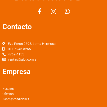
F
I
W
a
n
h
c
s
a
Contacto
e
t
t
b
a
s
o
g
a
o
r
p
Eva Peron 9698, Loma Hermosa.
k
a
p
011-6246-3265
4769-4155
-
m
ventas@aloi.com.ar
f
Empresa
Nosotros
Ofertas
Bases y condiciones