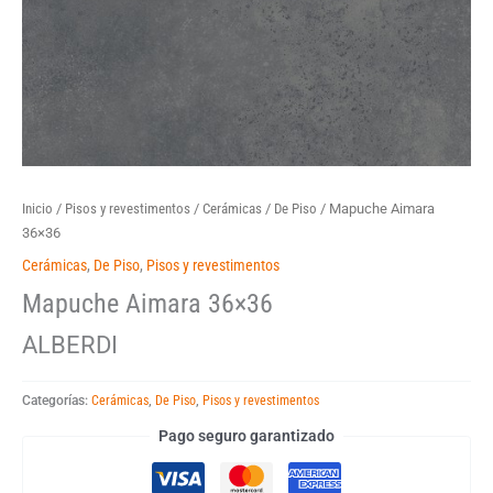
Inicio
/
Pisos y revestimentos
/
Cerámicas
/
De Piso
/ Mapuche Aimara
36×36
Cerámicas
,
De Piso
,
Pisos y revestimentos
Mapuche Aimara 36×36
ALBERDI
Categorías:
Cerámicas
,
De Piso
,
Pisos y revestimentos
Pago seguro garantizado