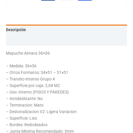
Descripción
Información adicional
Mapuche Aimara 36×36
– Medida: 36×36
– Otros Formatos: 34×51 – 51×51
– Transito intenso Grupo 4
– Superficie por caja: 2,68 M2
– Uso: Interno (PISOS Y PAREDES)
– Antideslizante: No
– Terminacion: Mate
– Destonalizacion V2: Ligera Variacion
– Superficie: Liso
– Bordes: Redodeados
– Junta Minima Recomendado: 3mm