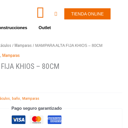
I
W
Cart
TIENDA ONLINE
c
h
nstrucciones
Outlet
o
a
táculos
Mamparas
/
/ MAMPARA ALTA FIJA KHIOS – 80CM
n
t
o
,
Mamparas
-
s
FIJA KHIOS – 80CM
e
a
n
p
áculos
baño
Mamparas
,
,
v
p
Pago seguro garantizado
e