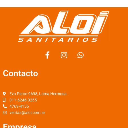
F
I
W
a
n
h
c
s
a
Contacto
e
t
t
b
a
s
o
g
a
o
r
p
Eva Peron 9698, Loma Hermosa.
k
a
p
011-6246-3265
4769-4155
-
m
ventas@aloi.com.ar
f
Empresa