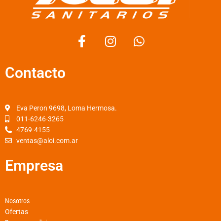
F
I
W
a
n
h
c
s
a
Contacto
e
t
t
b
a
s
o
g
a
o
r
p
Eva Peron 9698, Loma Hermosa.
k
a
p
011-6246-3265
4769-4155
-
m
ventas@aloi.com.ar
f
Empresa
Nosotros
Ofertas