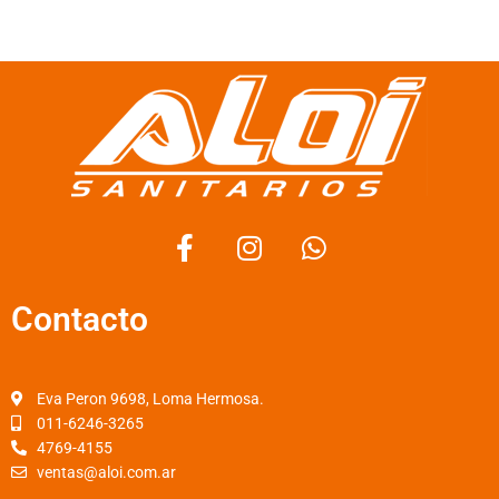
F
I
W
a
n
h
c
s
a
Contacto
e
t
t
b
a
s
o
g
a
o
r
p
Eva Peron 9698, Loma Hermosa.
k
a
p
011-6246-3265
4769-4155
-
m
ventas@aloi.com.ar
f