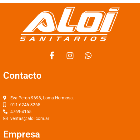
F
I
W
a
n
h
c
s
a
Contacto
e
t
t
b
a
s
o
g
a
o
r
p
Eva Peron 9698, Loma Hermosa.
k
a
p
011-6246-3265
4769-4155
-
m
ventas@aloi.com.ar
f
Empresa