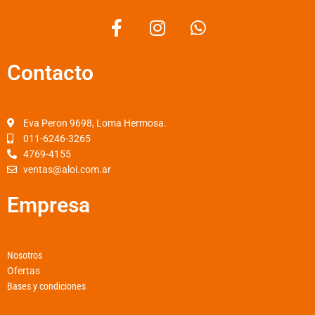
F
I
W
a
n
h
c
s
a
Contacto
e
t
t
b
a
s
o
g
a
o
r
p
Eva Peron 9698, Loma Hermosa.
k
a
p
011-6246-3265
4769-4155
-
m
ventas@aloi.com.ar
f
Empresa
Nosotros
Ofertas
Bases y condiciones