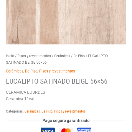
Inicio
/
Pisos y revestimentos
/
Cerámicas
/
De Piso
/ EUCALIPTO
SATINADO BEIGE 56×56
Cerámicas
,
De Piso
,
Pisos y revestimentos
EUCALIPTO SATINADO BEIGE 56×56
CERAMICA LOURDES
Ceramica 1° cal
Categorías:
Cerámicas
,
De Piso
,
Pisos y revestimentos
Pago seguro garantizado