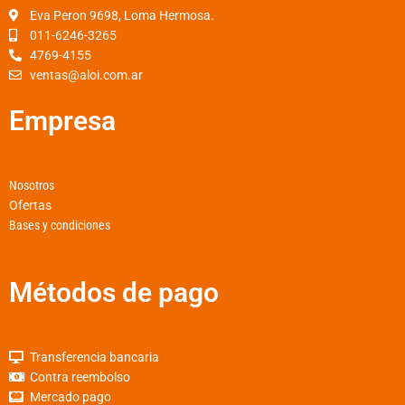
o
r
p
Eva Peron 9698, Loma Hermosa.
k
a
p
011-6246-3265
4769-4155
-
m
ventas@aloi.com.ar
f
Empresa
Nosotros
Ofertas
Bases y condiciones
Métodos de pago
Transferencia bancaria
Contra reembolso
Mercado pago