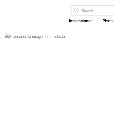
Ir
Búsqueda
al
de
productos
contenido
Instalaciones
Pisos 