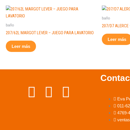
baño
baño
207/D7 ALERCE
207/62L MARGOT LEVER – JUEGO PARA LAVATORIO
Leer más
Leer más
Contac
F
I
W
Eva P
a
n
h
011-6
4769-
c
s
a
ventas