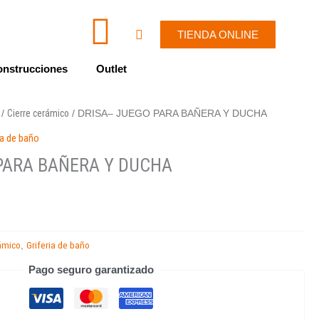
I
W
Cart
TIENDA ONLINE
c
h
nstrucciones
Outlet
o
a
Cierre cerámico
/
/ DRISA– JUEGO PARA BAÑERA Y DUCHA
n
t
ia de baño
-
s
PARA BAÑERA Y DUCHA
e
a
n
p
rámico
Griferia de baño
,
v
p
Pago seguro garantizado
e