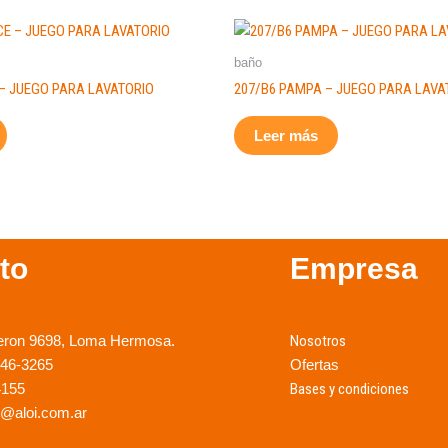
baño
 – JUEGO PARA LAVATORIO
207/B6 PAMPA – JUEGO PARA LAVA
Leer más
to
Empresa
eron 9698, Loma Hermosa.
Nosotros
246-3265
Ofertas
4155
Bases y condiciones
@aloi.com.ar