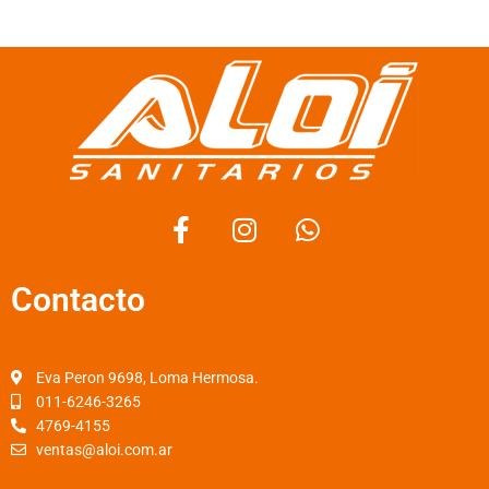
F
I
W
a
n
h
c
s
a
Contacto
e
t
t
b
a
s
o
g
a
o
r
p
Eva Peron 9698, Loma Hermosa.
k
a
p
011-6246-3265
4769-4155
-
m
ventas@aloi.com.ar
f