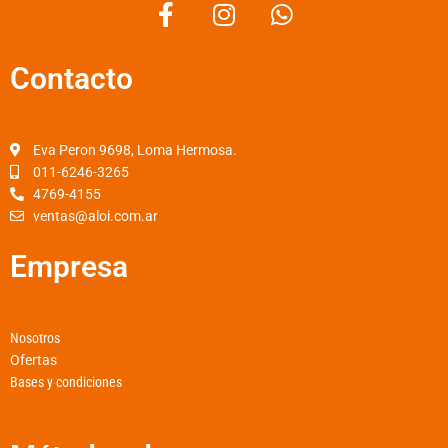
F
I
W
a
n
h
c
s
a
Contacto
e
t
t
b
a
s
o
g
a
o
r
p
Eva Peron 9698, Loma Hermosa.
k
a
p
011-6246-3265
4769-4155
-
m
ventas@aloi.com.ar
f
Empresa
Nosotros
Ofertas
Bases y condiciones