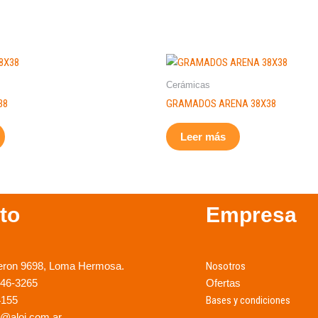
Cerámicas
38
GRAMADOS ARENA 38X38
Leer más
to
Empresa
eron 9698, Loma Hermosa.
Nosotros
246-3265
Ofertas
4155
Bases y condiciones
@aloi.com.ar