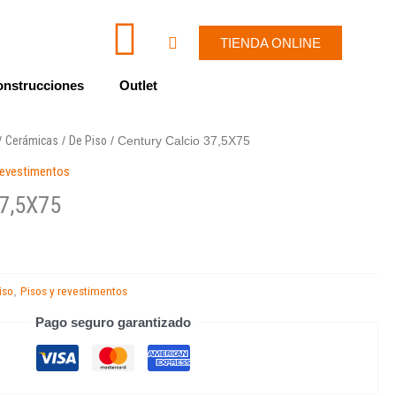
I
W
Cart
TIENDA ONLINE
c
h
nstrucciones
Outlet
o
a
Cerámicas
De Piso
/
/
/ Century Calcio 37,5X75
n
t
revestimentos
-
s
37,5X75
e
a
n
p
iso
Pisos y revestimentos
,
Pago seguro garantizado
v
p
e