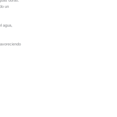
aguas duras.
ndo un
el agua,
 favoreciendo