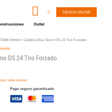
I
W
Cart
TIENDA ONLINE
c
h
nstrucciones
Outlet
o
a
Doble Servicio
/
/ Caldera Diva Tecno DS 24 Tiro Forzado
n
t
Servicio
-
s
cno DS 24 Tiro Forzado
e
a
eras
Doble Servicio
,
n
p
Pago seguro garantizado
v
p
e