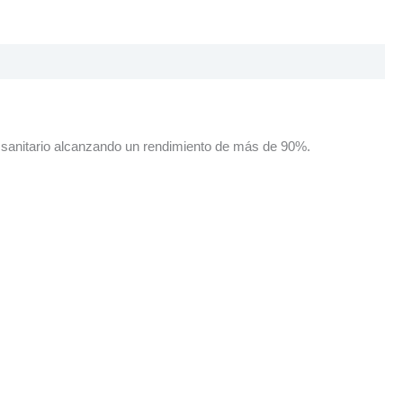
l
o
p
o sanitario alcanzando un rendimiento de más de 90%.
e
1