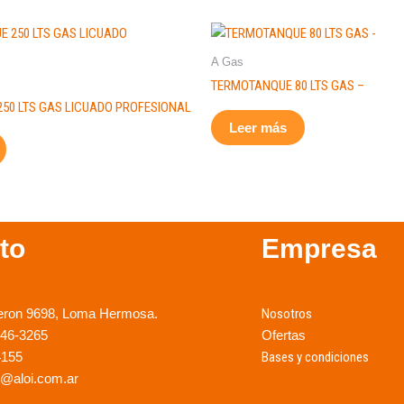
A Gas
TERMOTANQUE 80 LTS GAS –
50 LTS GAS LICUADO PROFESIONAL
Leer más
to
Empresa
eron 9698, Loma Hermosa.
Nosotros
246-3265
Ofertas
4155
Bases y condiciones
@aloi.com.ar