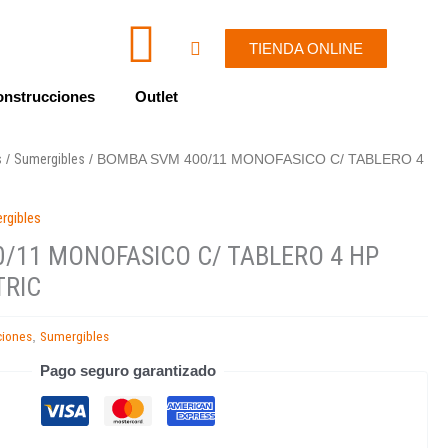
I
W
Cart
TIENDA ONLINE
c
h
nstrucciones
Outlet
o
a
s
Sumergibles
/
/ BOMBA SVM 400/11 MONOFASICO C/ TABLERO 4
n
t
rgibles
-
s
/11 MONOFASICO C/ TABLERO 4 HP
e
a
TRIC
n
p
ciones
Sumergibles
,
Pago seguro garantizado
v
p
e