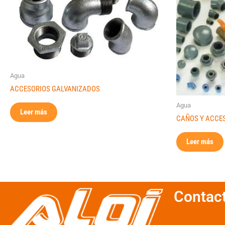
Agua
ACCESORIOS GALVANIZADOS
Agua
Leer más
CAÑOS Y ACCES
Leer más
Contac