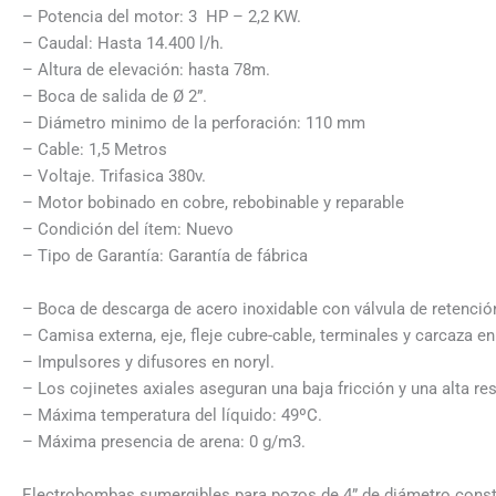
– Potencia del motor: 3 HP – 2,2 KW.
– Caudal: Hasta 14.400 l/h.
– Altura de elevación: hasta 78m.
– Boca de salida de Ø 2”.
– Diámetro minimo de la perforación: 110 mm
– Cable: 1,5 Metros
– Voltaje. Trifasica 380v.
– Motor bobinado en cobre, rebobinable y reparable
– Condición del ítem: Nuevo
– Tipo de Garantía: Garantía de fábrica
– Boca de descarga de acero inoxidable con válvula de retenció
– Camisa externa, eje, fleje cubre-cable, terminales y carcaza en
– Impulsores y difusores en noryl.
– Los cojinetes axiales aseguran una baja fricción y una alta res
– Máxima temperatura del líquido: 49ºC.
– Máxima presencia de arena: 0 g/m3.
Electrobombas sumergibles para pozos de 4” de diámetro constr