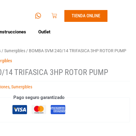
I
W
Cart
TIENDA ONLINE
c
h
o
a
n
t
nstrucciones
Outlet
-
s
e
a
s
/
Sumergibles
/ BOMBA SVM 240/14 TRIFASICA 3HP ROTOR PUMP
n
p
v
p
rgibles
e
/14 TRIFASICA 3HP ROTOR PUMP
l
o
p
ciones
,
Sumergibles
e
Pago seguro garantizado
1