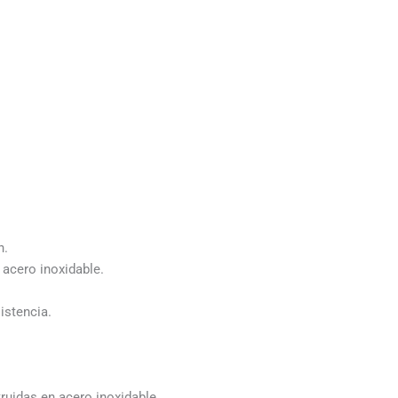
n.
 acero inoxidable.
istencia.
uidas en acero inoxidable.