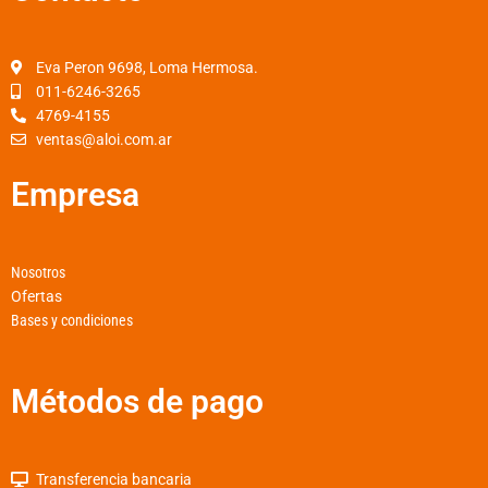
b
a
s
o
g
a
o
r
p
Eva Peron 9698, Loma Hermosa.
k
a
p
011-6246-3265
4769-4155
-
m
ventas@aloi.com.ar
f
Empresa
Nosotros
Ofertas
Bases y condiciones
Métodos de pago
Transferencia bancaria