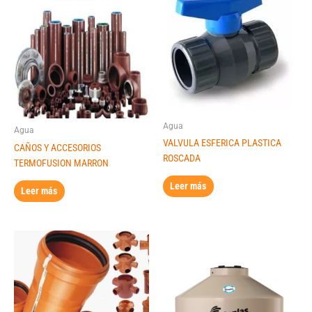
Agua
Agua
VALVULA ESFERICA PLASTICA
CAÑOS Y ACCESORIOS
ROSCADA
TERMOFUSION MARRON
Leer más
Leer más