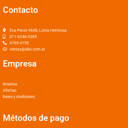
c
s
a
Contacto
e
t
t
b
a
s
o
g
a
o
r
p
Eva Peron 9698, Loma Hermosa.
k
a
p
011-6246-3265
4769-4155
-
m
ventas@aloi.com.ar
f
Empresa
Nosotros
Ofertas
Bases y condiciones
Métodos de pago