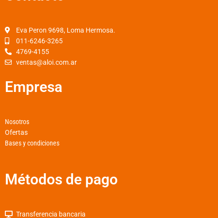
b
a
s
o
g
a
o
r
p
Eva Peron 9698, Loma Hermosa.
k
a
p
011-6246-3265
4769-4155
-
m
ventas@aloi.com.ar
f
Empresa
Nosotros
Ofertas
Bases y condiciones
Métodos de pago
Transferencia bancaria