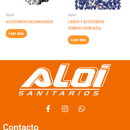
Agua
Agua
ACCESORIOS GALVANIZADOS
CAÑOS Y ACCESORIOS
TERMOFUSION AZUL
Leer más
Leer más
F
I
W
a
n
h
c
s
a
Contacto
e
t
t