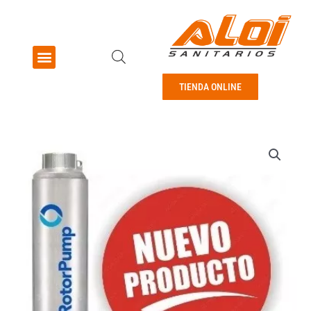
Ir
al
contenido
Menu
Pisos y revestimientos
TIENDA ONLINE