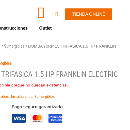
I
W
Cart
TIENDA ONLINE
c
h
nstrucciones
Outlet
o
a
s
Sumergibles
/
/ BOMBA 70RP 15 TRIFASICA 1.5 HP FRANKLIN
n
t
rgibles
-
s
TRIFASICA 1.5 HP FRANKLIN ELECTRIC
e
a
onible porque no quedan existencias.
n
p
ombas
Instalaciones
Sumergibles
,
,
Pago seguro garantizado
v
p
e