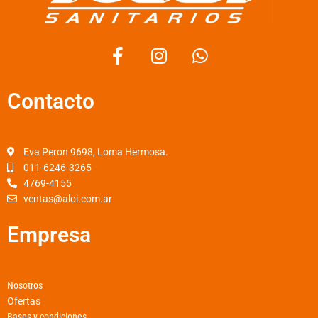
F
I
W
a
n
h
c
s
a
Contacto
e
t
t
b
a
s
o
g
a
o
r
p
Eva Peron 9698, Loma Hermosa.
k
a
p
011-6246-3265
4769-4155
-
m
ventas@aloi.com.ar
f
Empresa
Nosotros
Ofertas
Bases y condiciones