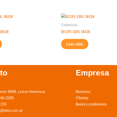
Cerámicas
38X38
RECIFE GRIS 38X38
Leer más
to
Empresa
eron 9698, Loma Hermosa.
Nosotros
246-3265
Ofertas
4155
Bases y condiciones
@aloi.com.ar