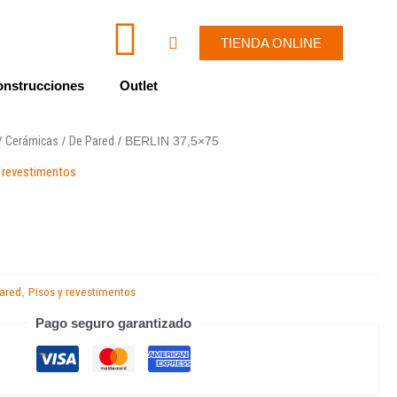
I
W
Cart
TIENDA ONLINE
c
h
nstrucciones
Outlet
o
a
Cerámicas
De Pared
/
/
/ BERLIN 37,5×75
n
t
y revestimentos
-
s
e
a
n
p
ared
Pisos y revestimentos
,
Pago seguro garantizado
v
p
e