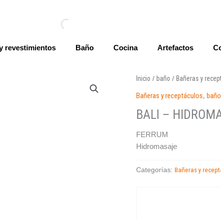
y revestimientos
Baño
Cocina
Artefactos
Co
Inicio
baño
Bañeras y recep
/
/
Bañeras y receptáculos
,
bañ
BALI – HIDROM
FERRUM
Hidromasaje
Bañeras y recept
Categorías: