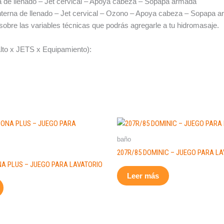
a de llenado – Jet cervical – Apoya cabeza – Sopapa armada
nterna de llenado – Jet cervical – Ozono – Apoya cabeza – Sopapa 
obre las variables técnicas que podrás agregarle a tu hidromasaje.
lto x JETS x Equipamiento):
baño
207R/85 DOMINIC – JUEGO PARA L
NA PLUS – JUEGO PARA LAVATORIO
Leer más