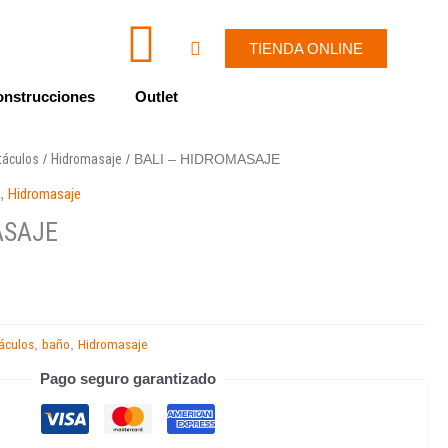
I
W
Cart
TIENDA ONLINE
c
h
nstrucciones
Outlet
o
a
táculos
Hidromasaje
/
/ BALI – HIDROMASAJE
n
t
o
,
Hidromasaje
-
s
ASAJE
e
a
n
p
áculos
baño
Hidromasaje
,
,
v
p
Pago seguro garantizado
e