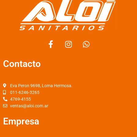
F
I
W
a
n
h
c
s
a
Contacto
e
t
t
b
a
s
o
g
a
o
r
p
Eva Peron 9698, Loma Hermosa.
k
a
p
011-6246-3265
4769-4155
-
m
ventas@aloi.com.ar
f
Empresa