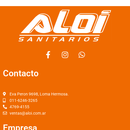
F
I
W
a
n
h
c
s
a
Contacto
e
t
t
b
a
s
o
g
a
o
r
p
Eva Peron 9698, Loma Hermosa.
k
a
p
011-6246-3265
4769-4155
-
m
ventas@aloi.com.ar
f
Empresa