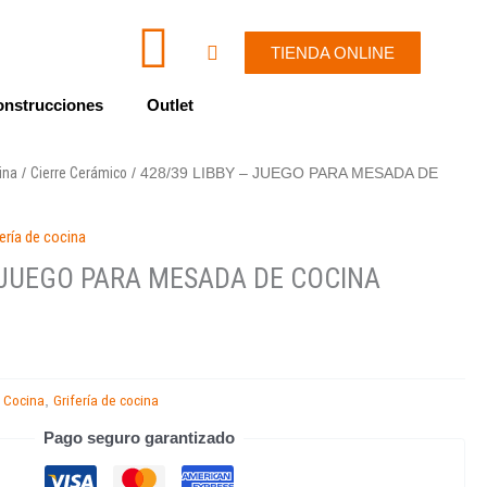
I
W
Cart
TIENDA ONLINE
c
h
nstrucciones
Outlet
o
a
cina
Cierre Cerámico
/
/ 428/39 LIBBY – JUEGO PARA MESADA DE
n
t
fería de cocina
-
s
– JUEGO PARA MESADA DE COCINA
e
a
n
p
Cocina
Grifería de cocina
,
,
v
p
Pago seguro garantizado
e