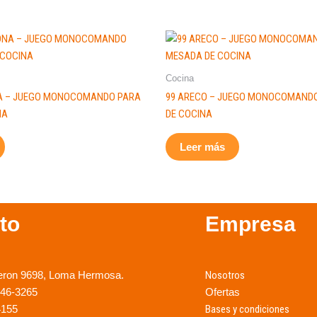
Cocina
NA – JUEGO MONOCOMANDO PARA
99 ARECO – JUEGO MONOCOMAND
NA
DE COCINA
Leer más
to
Empresa
eron 9698, Loma Hermosa.
Nosotros
246-3265
Ofertas
4155
Bases y condiciones