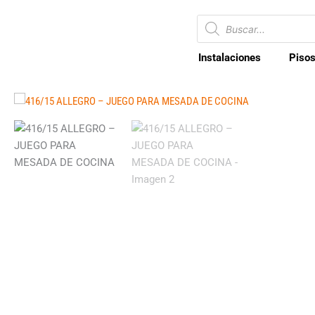
Ir
Búsqueda
al
de
productos
contenido
Instalaciones
Pisos