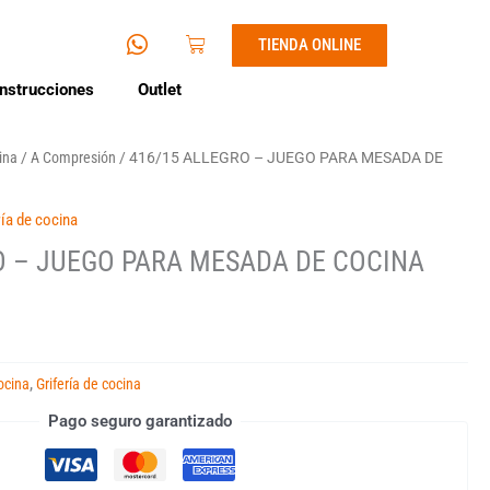
I
W
Cart
TIENDA ONLINE
c
h
o
a
nstrucciones
Outlet
n
t
-
s
e
a
cina
/
A Compresión
/ 416/15 ALLEGRO – JUEGO PARA MESADA DE
n
p
v
p
ría de cocina
e
l
O – JUEGO PARA MESADA DE COCINA
o
p
e
1
ocina
,
Grifería de cocina
Pago seguro garantizado