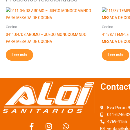
Cocina
Cocina
0411.04/D8 AROMO – JUEGO MONOCOMANDO
411/87 TEMPL
PARA MESADA DE COCINA
MESADA DE CO
Leer más
Leer más
Contac
Eva Peron 
011-6246-3
F
I
W
4769-4155
a
n
h
ventas@alo