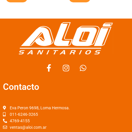
F
I
W
a
n
h
c
s
a
Contacto
e
t
t
b
a
s
o
g
a
o
r
p
Eva Peron 9698, Loma Hermosa.
k
a
p
011-6246-3265
4769-4155
-
m
ventas@aloi.com.ar
f