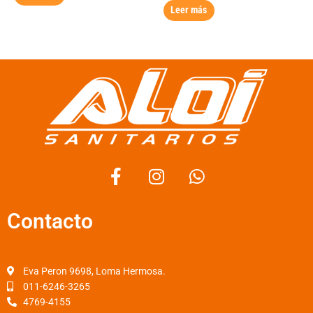
Leer más
F
I
W
a
n
h
c
s
a
Contacto
e
t
t
b
a
s
o
g
a
o
r
p
Eva Peron 9698, Loma Hermosa.
k
a
p
011-6246-3265
4769-4155
-
m