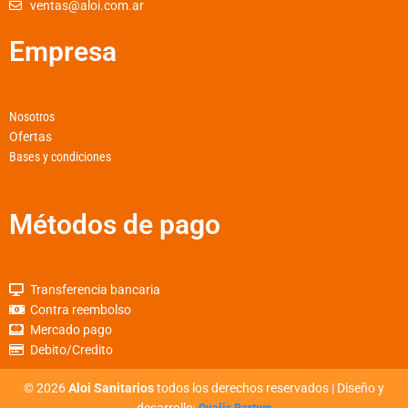
ventas@aloi.com.ar
f
Empresa
Nosotros
Ofertas
Bases y condiciones
Métodos de pago
Transferencia bancaria
Contra reembolso
Mercado pago
Debito/Credito
©
2026
Aloi Sanitarios
todos los derechos reservados | Diseño y