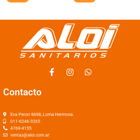
F
I
W
a
n
h
c
s
a
Contacto
e
t
t
b
a
s
o
g
a
o
r
p
Eva Peron 9698, Loma Hermosa.
k
a
p
011-6246-3265
4769-4155
-
m
ventas@aloi.com.ar
f