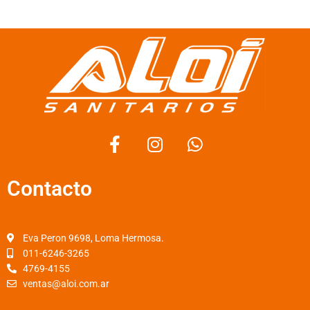
F
I
W
a
n
h
c
s
a
Contacto
e
t
t
b
a
s
o
g
a
o
r
p
Eva Peron 9698, Loma Hermosa.
k
a
p
011-6246-3265
4769-4155
-
m
ventas@aloi.com.ar
f