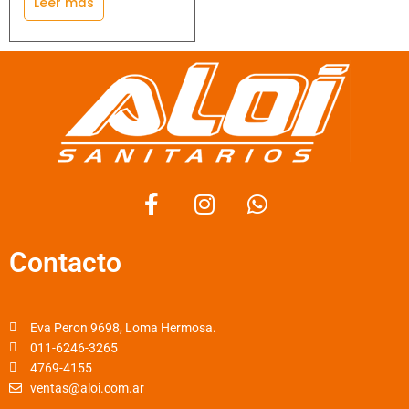
Leer más
F
I
W
a
n
h
c
s
a
Contacto
e
t
t
b
a
s
o
g
a
o
r
p
Eva Peron 9698, Loma Hermosa.
k
a
p
011-6246-3265
4769-4155
-
m
ventas@aloi.com.ar
f