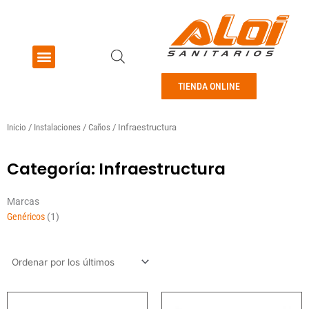
Ir
al
contenido
Menu
Pisos y revestimientos
TIENDA ONLINE
Inicio
/
Instalaciones
/
Caños
/ Infraestructura
Categoría: Infraestructura
Marcas
Genéricos
(1)